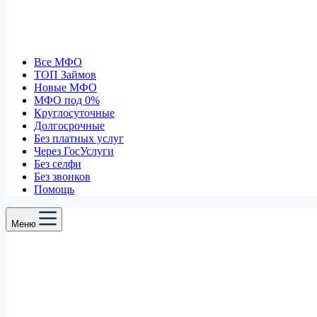
Все МФО
ТОП Займов
Новые МФО
МФО под 0%
Круглосуточные
Долгосрочные
Без платных услуг
Через ГосУслуги
Без селфи
Без звонков
Помощь
Меню