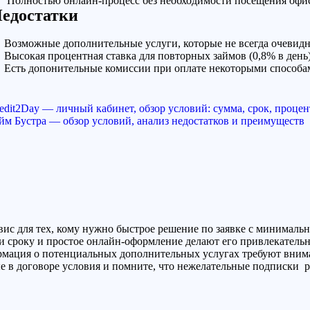
Полностью онлайн-процесс без необходимости посещения офис
едостатки
Возможные дополнительные услуги, которые не всегда очевид
Высокая процентная ставка для повторных займов (0,8% в день)
Есть допонительные комиссии при оплате некоторыми способа
edit2Day — личный кабинет, обзор условий: сумма, срок, проце
йм Бустра — обзор условий, анализ недостатков и преимуществ
вис для тех, кому нужно быстрое решение по заявке с минимал
 сроку и простое онлайн-оформление делают его привлекательн
мация о потенциальных дополнительных услугах требуют внима
 в договоре условия и помните, что нежелательные подписки ре