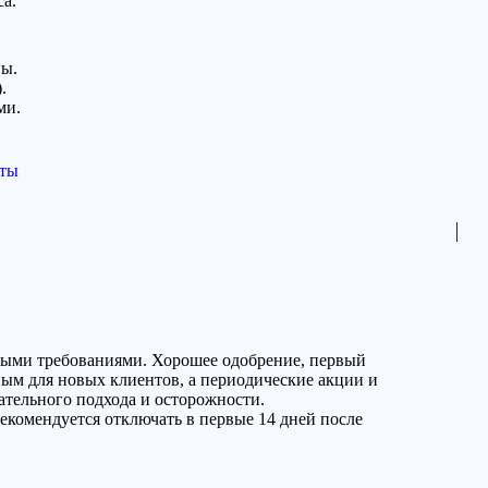
а.
ны.
.
ми.
нты
ьными требованиями. Хорошее одобрение, первый
ым для новых клиентов, а периодические акции и
тельного подхода и осторожности.
комендуется отключать в первые 14 дней после