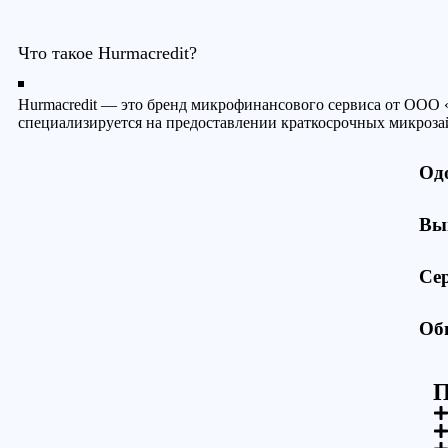
Что такое Hurmacredit?
Hurmacredit — это бренд микрофинансового сервиса от ООО 
специализируется на предоставлении краткосрочных микрозай
Од
Вы
Се
Об
П