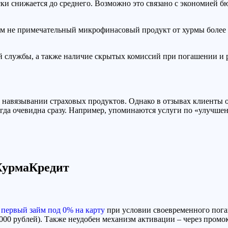
ки снижается до среднего. Возможно это связано с экономией б
чем не примечательный микрофинасовый продукт от хурмы более
 службы, а также наличие скрытых комиссий при погашении и
о навязывании страховых продуктов. Однако в отзывах клиенты 
егда очевидна сразу. Например, упоминаются услуги по «улучш
 ХурмаКредит
первый займ под 0% на карту
при условии своевременного погаш
5000 рублей). Также неудобен механизм активации – через пром