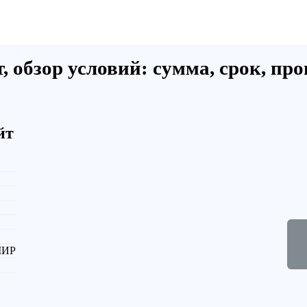
 обзор условий: сумма, срок, пр
йт
 МИР