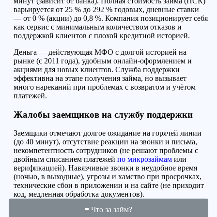
минут (зависит от банка). Полная стоимость займа (ПСК)
варьируется от 25 % до 292 % годовых, дневные ставки
— от 0 % (акции) до 0,8 %. Компания позиционирует себя
как сервис с минимальным количеством отказов и
поддержкой клиентов с плохой кредитной историей.
Деньга — действующая МФО с долгой историей на
рынке (с 2011 года), удобным онлайн-оформлением и
акциями для новых клиентов. Служба поддержки
эффективна на этапе получения займа, но вызывает
много нареканий при проблемах с возвратом и учётом
платежей.
Жалобы заемщиков на службу поддержки
Заемщики отмечают долгое ожидание на горячей линии
(до 40 минут), отсутствие реакции на звонки и письма,
некомпетентность сотрудников (не решают проблемы с
двойным списанием платежей
по микрозаймам
или
верификацией). Навязчивые звонки в неудобное время
(ночью, в выходные), угрозы и хамство при просрочках,
технические сбои в приложении и на сайте (не приходит
код, медленная обработка документов).
≡ Что за займ?