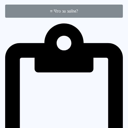
≡ Что за займ?