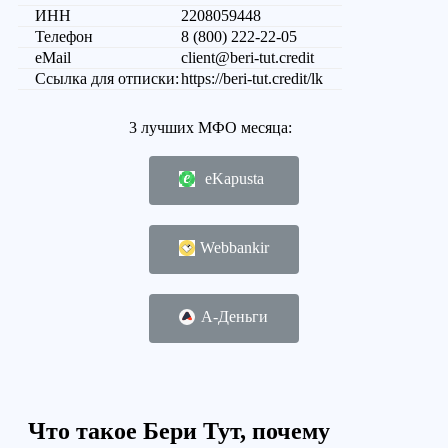
ИНН
2208059448
Телефон
8 (800) 222-22-05
eMail
client@beri-tut.credit
Ссылка для отписки:
https://beri-tut.credit/lk
3 лучших МФО месяца:
eKapusta
Webbankir
А-Деньги
Что такое Бери Тут, почему