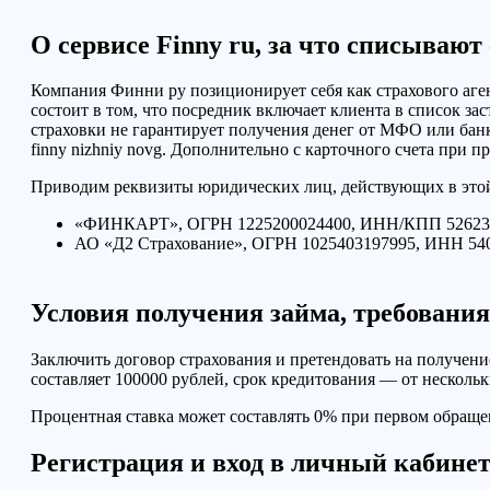
О сервисе
Finny ru,
за что списывают
Компания Финни ру позиционирует себя как страхового аге
состоит в том, что посредник включает клиента в список за
страховки не гарантирует получения денег от МФО или банка
finny nizhniy novg.
Дополнительно с карточного счета при п
Приводим реквизиты юридических лиц, действующих в этой
«ФИНКАРТ», ОГРН 1225200024400, ИНН/КПП 5262386
АО «Д2 Страхование», ОГРН 1025403197995, ИНН 54
Условия получения займа, требовани
Заключить договор страхования и претендовать на получени
составляет 100000 рублей, срок кредитования — от нескольк
Процентная ставка может составлять 0% при первом обращен
Регистрация и вход в личный кабине