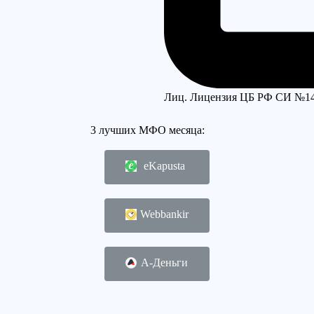
Лиц. Лицензия ЦБ РФ СИ №1
3 лучших МФО месяца:
eKapusta
Webbankir
А-Деньги