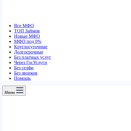
Все МФО
ТОП Займов
Новые МФО
МФО под 0%
Круглосуточные
Долгосрочные
Без платных услуг
Через ГосУслуги
Без селфи
Без звонков
Помощь
Меню