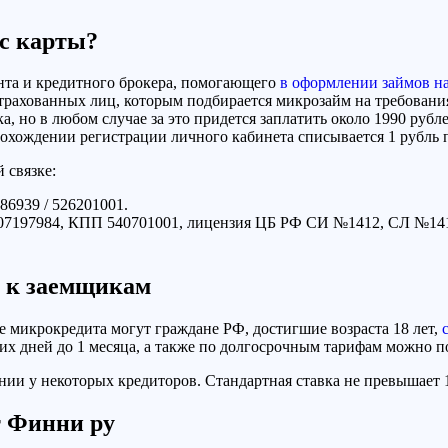
 с карты?
нта и кредитного брокера, помогающего
в оформлении займов на
страхованн
ых лиц, которым подбирается микрозайм на требовани
, но в любом случае за это придется заплатить около 1990 рубл
рохождении регистрации личного кабинета списывается 1 рубль
 связке:
939 / 526201001.
07197984, КПП 540701001,
л
ицензия ЦБ РФ СИ №1412, СЛ №14
я к заемщикам
е микрокредита могут граждане РФ, достигшие возраста 18 лет,
их дней до 1 месяца, а также по долгосрочным тарифам можно п
ии у некоторых кредиторов. Стандартная ставка не превышает 
т Финни ру