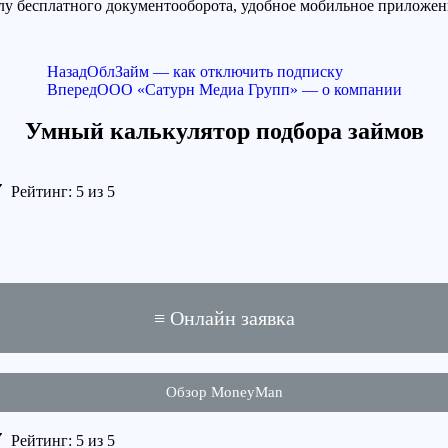
лу бесплатного документооборота, удобное мобильное приложени
Назад
ОблЗайм — как отключить подписку
Вперед
ООО «Сатурн Медиа Групп» — о компании
Умный калькулятор подбора займов
Рейтинг: 5 из 5
≡ Онлайн заявка
Обзор MoneyMan
Рейтинг: 5 из 5