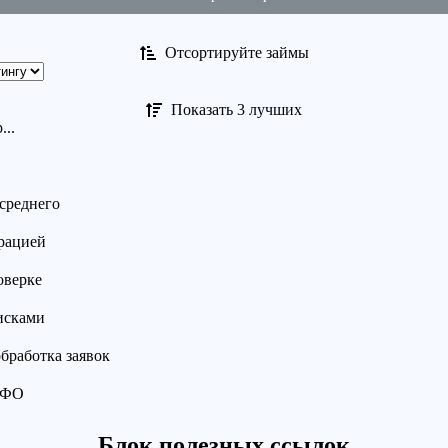
Отсортируйте займы
Показать 3 лучших
..
среднего
рацией
оверке
исками
бработка заявок
МФО
Блок полезных ссылок