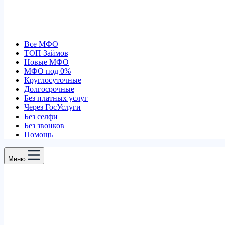
Все МФО
ТОП Займов
Новые МФО
МФО под 0%
Круглосуточные
Долгосрочные
Без платных услуг
Через ГосУслуги
Без селфи
Без звонков
Помощь
Меню