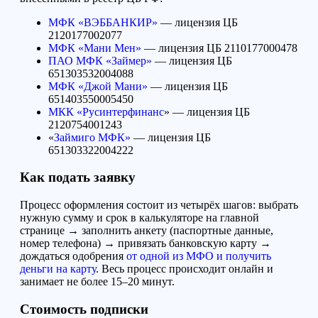
МФК «ВЭББАНКИР»
— лицензия ЦБ
2120177002077
МФК «Мани Мен»
— лицензия ЦБ 2110177000478
ПАО МФК «Займер»
— лицензия ЦБ
651303532004088
МФК «Джой Мани»
— лицензия ЦБ
651403550005450
МКК «Русинтерфинанс
» — лицензия ЦБ
2120754001243
«
Займиго МФК»
— лицензия ЦБ
651303322004222
Как подать заявку
Процесс оформления состоит из четырёх шагов: выбрать
нужную сумму и срок в калькуляторе на главной
странице → заполнить анкету (паспортные данные,
номер телефона) → привязать банковскую карту →
дождаться одобрения
от одной из МФО и получить
деньги на карту
. Весь процесс происходит онлайн и
занимает не более 15–20 минут.
Стоимость подписки