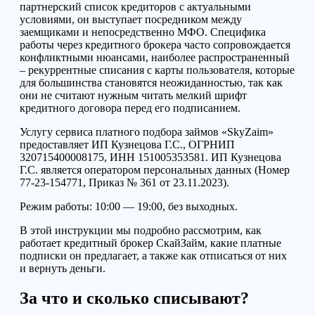
партнерский список кредиторов с актуальными
условиями, он выступает посредником между
заемщиками и непосредственно МФО. Специфика
работы через кредитного брокера часто сопровождается
конфликтными нюансами, наиболее распространенный
– рекуррентные списания с карты пользователя, которые
для большинства становятся неожиданностью, так как
они не считают нужным читать мелкий шрифт
кредитного договора перед его подписанием.
Услугу сервиса платного подбора займов «SkyZaim»
предоставляет ИП Кузнецова Г.С., ОГРНИП
320715400008175, ИНН 151005353581. ИП Кузнецова
Г.С. является оператором персональных данных (Номер
77-23-154771, Приказ № 361 от 23.11.2023).
Режим работы: 10:00 — 19:00, без выходных.
В этой инструкции мы подробно рассмотрим, как
работает кредитный брокер СкайЗайм, какие платные
подписки он предлагает, а также как отписаться от них
и вернуть деньги.
За что и сколько списывают?